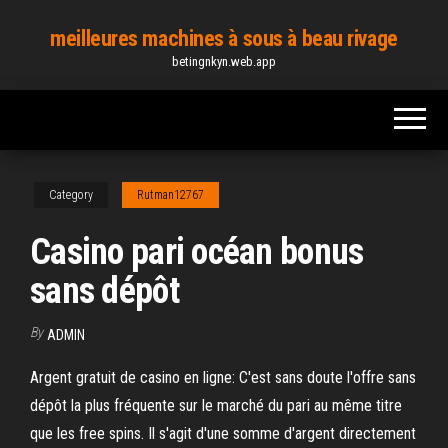
Skip
meilleures machines à sous à beau rivage
to
betingnkyn.web.app
the
content
Category
Rutman12767
Casino pari océan bonus
sans dépôt
By
ADMIN
Argent gratuit de casino en ligne: C'est sans doute l'offre sans
dépôt la plus fréquente sur le marché du pari au même titre
que les free spins. Il s'agit d'une somme d'argent directement