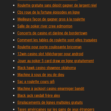
Roulette gratuite sans dépôt gagner de largent réel
Cbs roue de la fortune épisodes en ligne
Meilleure façon de gagner gros à la roulette
Salle de poker river cree edmonton
Concerts de casino et darène de bordertown
Comment les tables de roulette sont-elles truquées
Roulette pour porte coulissante bricoman
12win casino slot télécharger pour android
Jouer au poker 5 card draw en ligne gratuitement
Black hawk casino shawnee oklahoma
Machine à sous de jeu de dieu
Sac a roulette cours gifi
Machine à jackpot casino einarmiger bandit
Black jack randall frère alex
Emplacements de lignes multiples gratuits
Taxes américaines sur les gains de jeux étrangers