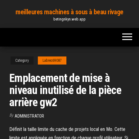
Skip
meilleures machines à sous à beau rivage
to
betingnkyn.web.app
the
content
Category
Labrec69087
Emplacement de mise à
niveau inutilisé de la pièce
arrière gw2
By
ADMINISTRATOR
Définit la taille limite du cache de projets local en Mo. Cette
limite est appliquée en fonction de chaque profil utilisateur. Si