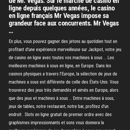
de Mr. Vegas. Sur le marché de casino en
ligne depuis quelques années, le casino
en ligne français Mr Vegas impose sa
grandeur face aux concurrents. Mr Vegas
…
En plus, vous pouvez gagner des jetons au quotidien tout en
profitant d'une expérience merveilleuse sur Jackpot, votre jeu
de casino en ligne avec toutes vos machines à sous … Les
meilleures machines à sous en ligne, en Europe. Dans les
casinos physiques a travers l’Europe, la sélection de jeux de
machines a sous est différente de celle des États-Unis. Vous
trouverez des jeux très demandés et aimés en Europe, alors
que des jeux et machines à sous … Entre machines à sous,
jeux de tables, notre restaurant, notre bar, profitez d'un
endroit . Slots en ligne gratuit de premier ordre avec des
graphismes impressionnants et sons vous donnera la