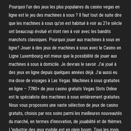
Pourquoi l’un des jeux les plus populaires du casino vegas en
ligne est le jeu des machines à sous ? Il faut tout de suite dire
que les machines à sous qu'on est habitué à voir au 21e siècle
ont beaucoup évolué et n’ont rien à voir avec les bandits
manchots classiques. Pourquoi jouer aux machines à sous en
ligne? Jouer à des jeux de machines à sous avec le Casino en
Ligne Luxembourg est mieux que la possibilité de jouer aux
machines à sous à domicile. Je devrais le savoir. J’ai joué à
des jeux en ligne depuis quelques années déjà. J’ai aussi eu
ma dose de voyages à Las Vegas. Machines à sous gratuites
en ligne – 7780+ de jeux casino gratuits Vegas Slots Online
est le spécialiste des machines à sous entièrement gratuites.
Nous vous proposons une vaste sélection de jeux de casino
gratuits, choisis par nos soins parmi les meilleures nouveautés
du marché, en termes d’innovation, de jouabilité et de thèmes.
L’industrie des jeux mobile est en plein boom. Tous les mois,