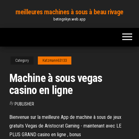
Skip
meilleures machines à sous à beau rivage
to
betingnkyn.web.app
the
content
Category
Katzmann63133
Machine à sous vegas
casino en ligne
By
PUBLISHER
Bienvenue sur la meilleure App de machine à sous de jeux
gratuits Vegas de Aristocrat Gaming - maintenant avec LE
PLUS GRAND casino en ligne , bonus