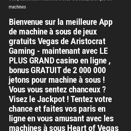
machines
Bienvenue sur la meilleure App
de machine à sous de jeux
gratuits Vegas de Aristocrat
Gaming - maintenant avec LE
PLUS GRAND casino en ligne ,
bonus GRATUIT de 2 000 000
jetons pour machine à sous !
Vous vous sentez chanceux ?
Visez le Jackpot ! Tentez votre
chance et faites vos paris en
ligne en vous amusant avec les
machines à sous Heart of Vegas